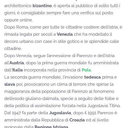
architettonico
bizantino
, è aperta al pubblico di solito tutti i
giorni, è consigliabile sempre fare una verifica sul posto
oppure online.
Dopo Roma, come per tutte le cittadine costiere dell’Istria, è
rimasta legata per secoli a
Venezia
che ha modellato il
decoro urbano con case in stile gotico e le splendide calle
cittadine.
Dopo Venezia, segue l’annessione di Parenzo e dell’Istria
all’
Austria
, dopo la prima guerra mondiale fu amministrata
dall'
Italia
incorporata nella provincia di
Pola
.
La seconda guerra mondiale, l’invasione
tedesca
prima e
slava
poi, provocarono un clima di terrore che spinse la
maggioranza della popolazione di Parenzo al fenomeno
dell’esodo giuliano-dalmata, specie a seguito delle foibe e
della politica di assimilazione forzata nella Jugoslavia Titina.
Dal 1947 fa parte della
Jugoslavia
, dopo il 1991 Parenzo è
amministrata dalla Repubblica di
Croazia
ed al livello
regionale dalla
Regione
Istriana
.