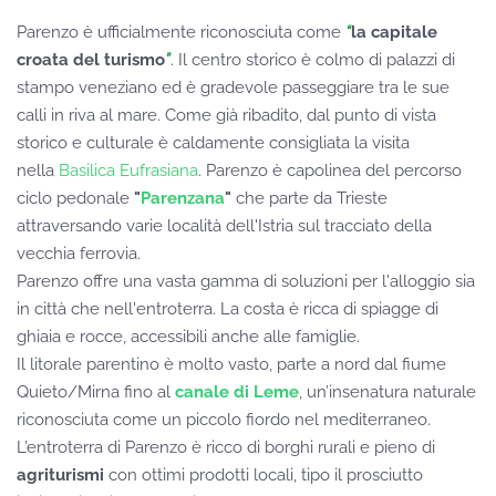
Parenzo è ufficialmente riconosciuta come
“
la capitale
croata del turismo
”
. Il centro storico è colmo di palazzi di
stampo veneziano ed è gradevole passeggiare tra le sue
calli in riva al mare. Come già ribadito, dal punto di vista
storico e culturale è caldamente consigliata la visita
nella
Basilica Eufrasiana
. Parenzo è capolinea del percorso
ciclo pedonale
"
Parenzana
"
che parte da Trieste
attraversando varie località dell'Istria sul tracciato della
vecchia ferrovia.
Parenzo offre una vasta gamma di soluzioni per l'alloggio sia
in città che nell'entroterra. La costa è ricca di spiagge di
ghiaia e rocce, accessibili anche alle famiglie.
Il litorale parentino è molto vasto, parte a nord dal fiume
Quieto/Mirna fino al
canale di Leme
, un’insenatura naturale
riconosciuta come un piccolo fiordo nel mediterraneo.
L’entroterra di Parenzo è ricco di borghi rurali e pieno di
agriturismi
con ottimi prodotti locali, tipo il prosciutto