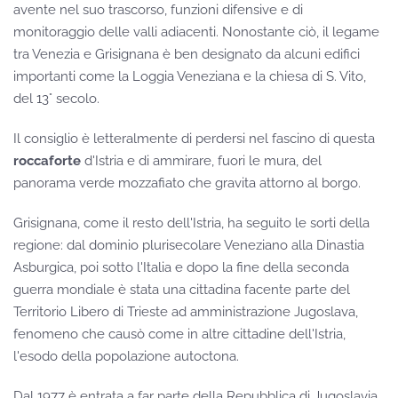
avente nel suo trascorso, funzioni difensive e di
monitoraggio delle valli adiacenti. Nonostante ciò, il legame
tra Venezia e Grisignana è ben designato da alcuni edifici
importanti come la Loggia Veneziana e la chiesa di S. Vito,
del 13° secolo.
Il consiglio è letteralmente di perdersi nel fascino di questa
roccaforte
d'Istria e di ammirare, fuori le mura, del
panorama verde mozzafiato che gravita attorno al borgo.
Grisignana, come il resto dell'Istria, ha seguito le sorti della
regione: dal dominio plurisecolare Veneziano alla Dinastia
Asburgica, poi sotto l'Italia e dopo la fine della seconda
guerra mondiale è stata una cittadina facente parte del
Territorio Libero di Trieste ad amministrazione Jugoslava,
fenomeno che causò come in altre cittadine dell'Istria,
l'esodo della popolazione autoctona.
Dal 1977 è entrata a far parte della Repubblica di Jugoslavia