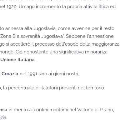
l 1920, Umago incrementò la propria attività ittica ed
to annessa alla Jugoslavia, come avvenne per il resto
 Zona B a sovranità Jugoslava". Sebbene l'annessione
o si accellerò il processo dell'esodo della maggioranza
l mondo. Ciò nonostante una significativa minoranza
'
Unione Italiana
.
a
Croazia
nel 1991 sino ai giorni nostri.
 percentuale di italofoni presenti nel territorio
enia
in merito ai confini marittimi nel Vallone di Pirano,
zia.