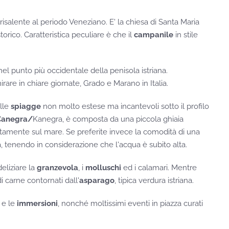
risalente al periodo Veneziano. E' la chiesa di Santa Maria
orico. Caratteristica peculiare è che il
campanile
in stile
nel punto più occidentale della penisola istriana.
rare in chiare giornate, Grado e Marano in Italia.
lle
spiagge
non molto estese ma incantevoli sotto il profilo
Canegra/
Kanegra, è composta da una piccola ghiaia
ttamente sul mare. Se preferite invece la comodità di una
a, tenendo in considerazione che l'acqua è subito alta.
deliziare la
granzevola
, i
molluschi
ed i calamari. Mentre
di carne contornati dall'
asparago
, tipica verdura istriana.
 e le
immersioni
, nonché moltissimi eventi in piazza curati