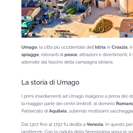
Umago
, la città più occidentale dell'
Istria
in
Croazia
, 
spiagge
, ristoranti di
pesce
, attrazioni e divertimenti, 
adornate dal fascino della campagna istriana.
La storia di Umago
I primi insediamenti ad Umago risalgono a prima del do
la maggior parte dei centri limitrofi, al dominio
Roman
Patriarcato di
Aquileia
, subendo moltissimi saccheggia
Dal 1307 fino al 1797 fu dedita a
Venezia
. In questo pe
pestilenze. Con la caduta della Serenissima seguì le sor