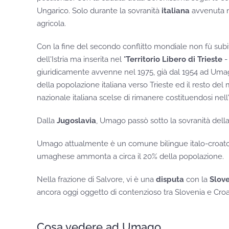
Ungarico. Solo durante la sovranità
italiana
avvenuta ne
agricola.
Con la fine del secondo conflitto mondiale non fù subi
dell'Istria ma inserita nel "
Territorio Libero di Trieste
-
giuridicamente avvenne nel 1975, già dal 1954 ad Umag
della popolazione italiana verso Trieste ed il resto de
nazionale italiana scelse di rimanere costituendosi nell
Dalla
Jugoslavia
, Umago passò sotto la sovranità dell
Umago attualmente è un comune bilingue italo-croato, la
umaghese ammonta a circa il 20% della popolazione.
Nella frazione di Salvore, vi è una
disputa
con la
Slov
ancora oggi oggetto di contenzioso tra Slovenia e Croa
Cosa vedere ad Umago