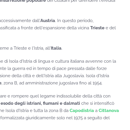
insurrezione popolare
dei cittadini per difendere l'eredità
uccessivamente dall'
Austria
. In questo periodo,
classificata a fronte dell'espansione della vicina
Trieste
e del
 a Trieste e l'Istria, all'
Italia
.
di Isola d'Istria di lingua e cultura italiana avvenne con la
te la guerra ed in tempo di pace pressata dalle forze
e della città e dell'Istria alla Jugoslavia. Isola d'Istria
e
, zona B, ad amministrazione jugoslava fino al 1954.
zare e rompere quel legame indissolubile della città con
o
esodo degli istriani, fiumani e dalmati
che si intensificò
 Isola d'Istria e tutta la zona B da
Capodistria
a
Cittanova
formalizzata giuridicamente solo nel 1975 a seguito del