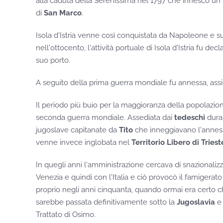
alla caduta della Serenissima nel 1797 che innescò un
di
San Marco
.
Isola d'Istria venne così conquistata da Napoleone e s
nell'ottocento, l'attività portuale di Isola d'Istria fu de
suo porto.
A seguito della prima guerra mondiale fu annessa, assieme
Il periodo più buio per la maggioranza della popolazione 
seconda guerra mondiale. Assediata dai
tedeschi
duran
jugoslave capitanate da
Tito
che inneggiavano l'annession
venne invece inglobata nel
Territorio Libero di Triest
In quegli anni l'amministrazione cercava di snazionaliz
Venezia e quindi con l'Italia e ciò provocò il famigerat
proprio negli anni cinquanta, quando ormai era certo che
sarebbe passata definitivamente sotto la
Jugoslavia
e 
Trattato di Osimo.