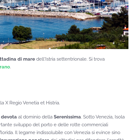
ittadina di mare
dell'Istria settentrionale. Si trova
irano
.
lla X Regio Venetia et Histria.
ù
devota
al dominio della
Serenissima
. Sotto Venezia, Isola
tante sviluppo del porto e delle rotte commerciali
orida. Il legame indissolubile con Venezia si evince sino