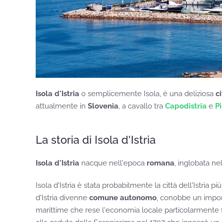
Isola d'Istria
o semplicemente Isola, è una deliziosa
c
attualmente in
Slovenia
, a cavallo tra
Capodistria
e
P
La storia di Isola d'Istria
Isola d'Istria
nacque nell'epoca
romana
, inglobata ne
Isola d'Istria è stata probabilmente la città dell'Istria pi
d'Istria divenne
comune autonomo
, conobbe un impor
marittime che rese l'economia locale particolarmente fl