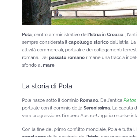
Pola
, centro amministrativo dell'
Istria
in
Croazia
, l'an
sempre considerata il
capoluogo storico
dell'Istria. L
attività commerciali, portuali e dei collegamenti terresti
romana. Del
passato romano
rimane una traccia indeleb
sfondo al
mare
.
La storia di Pola
Pola nasce sotto il dominio
Romano
. Dell'antica
Pietas
portuale con il dominio della
Serenissima
. La caduta d
vera progressione: l'impero Austro-Ungarico scelse infa
Con la fine del primo conflitto mondiale, Pola e tutta l'