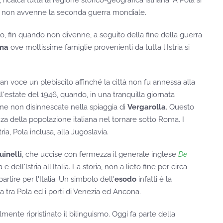
icalca tutta la regione storico-geografica istriana. A Pola si
ché non avvenne la seconda guerra mondiale.
, fin quando non divenne, a seguito della fine della guerra
ana
ove moltissime famiglie provenienti da tutta l'Istria si
n voce un plebiscito affinché la città non fu annessa alla
'estate del 1946, quando, in una tranquilla giornata
mine non disinnescate nella spiaggia di
Vergarolla
. Questo
za della popolazione italiana nel tornare sotto Roma. I
ria, Pola inclusa, alla Jugoslavia.
inelli
, che uccise con fermezza il generale inglese
De
ell'Istria all'Italia. La storia, non a lieto fine per circa
rtire per l'Italia. Un simbolo dell'
esodo
infatti è la
la tra Pola ed i porti di Venezia ed Ancona.
mente ripristinato il bilinguismo. Oggi fa parte della