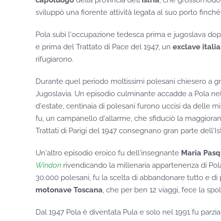
capoluogo
della provincia dell'
Istria
, che grossomodo, r
sviluppò una fiorente attività legata al suo porto fin
Pola subì l'occupazione tedesca prima e jugoslava dopo
e prima del Trattato di Pace del 1947, un
exclave itali
rifugiarono.
Durante quel periodo moltissimi polesani chiesero a gra
Jugoslavia. Un episodio culminante accadde a Pola nell
d'estate, centinaia di polesani furono uccisi da delle 
fu, un campanello d'allarme, che sfiduciò la maggioran
Trattati di Parigi del 1947 consegnano gran parte dell'Ist
Un'altro episodio eroico fu dell'insegnante
Maria Pasqu
Windon
rivendicando la millenaria appartenenza di Pola e d
30.000 polesani, fu la scelta di abbandonare tutto e di pa
motonave Toscana
, che per ben 12 viaggi, fece la spo
Dal 1947 Pola è diventata Pula e solo nel 1991 fu parzial