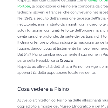
Rispetto alle città costiere dell'Istria come
Rovigno
,
U
Portole
, la popolazione di Pisino era composta da croa
tedeschi, sloveni e francesi che convivevano nel rispett
Nel 1943, a seguito dell'annessione tedesca dell'Istria, 
nel Litorale, amministrato dai
nazisti
, cominciarono le p
solo i funzionari comunali, le forze dell'ordine ma anch
cavità carsiche profonde, da parte dei partigiani di Tito.
Il clima di terrore profuso indusse la maggioranza del
fuggire, dando luogo al tristemente famoso fenomeno 
Dal 1947 Pisino cambia nuovamente il suo nome in Pa
parte della Repubblica di
Croazia
.
Rispetto ad altre città dell'Istria, a Pisino non vige il b
appena l'1% della popolazione locale residente.
Cosa vedere a Pisino
Al livello architettonico, Pisino ha delle affascinanti mu
oggi adibito a mostre del Museo Etnografico e del Muse