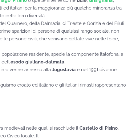
mago
,
Pirano
o quelle interne come
Buie,
Grisignana
,
ti ed italiani per la maggioranza più qualche minoranza tra
o delle loro diversità.
del Quarnero, della Dalmazia, di Trieste e Gorizia e del Friuli
rime sparizioni di persone di qualsiasi rango sociale, non
e le persone civili, che venivano gettate vive nelle foibe,
la popolazione residente, specie la componente italofona, a
dell'
esodo giuliano-dalmata
.
zin e venne annesso alla
Jugoslavia
e nel 1991 divenne
ilinguismo croato ed italiano e gli italiani rimasti rappresentano
ra medievali nelle quali si racchiude il
Castello di Pisi
no
,
o Civico locale. Il