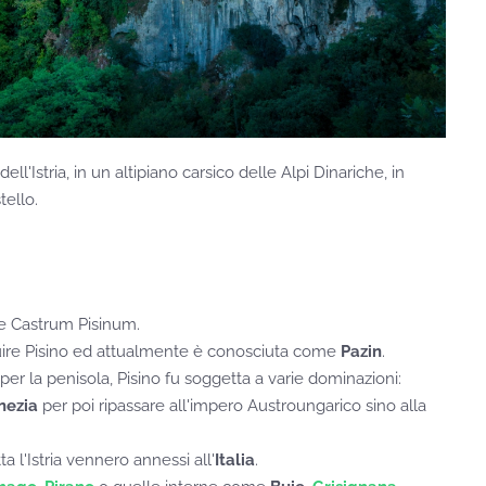
ll'Istria, in un altipiano carsico delle Alpi Dinariche, in
tello.
me Castrum Pisinum.
uire Pisino ed attualmente è conosciuta come
Pazin
.
per la penisola, Pisino fu soggetta a varie dominazioni:
nezia
per poi ripassare all'impero Austroungarico sino alla
ta l'Istria vennero annessi all'
Italia
.