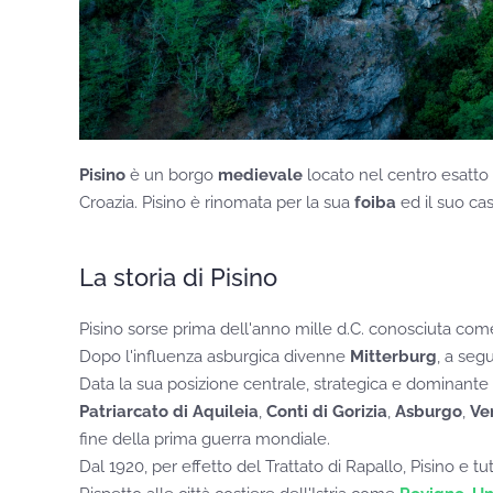
Pisino
è un borgo
medievale
locato nel centro esatto de
Croazia. Pisino è rinomata per la sua
foiba
ed il suo cas
La storia di Pisino
Pisino sorse prima dell'anno mille d.C. conosciuta co
Dopo l'influenza asburgica divenne
Mitterburg
, a seg
Data la sua posizione centrale, strategica e dominante 
Patriarcato di Aquileia
,
Conti di Gorizia
,
Asburgo
,
Ve
fine della prima guerra mondiale.
Dal 1920, per effetto del Trattato di Rapallo, Pisino e tut