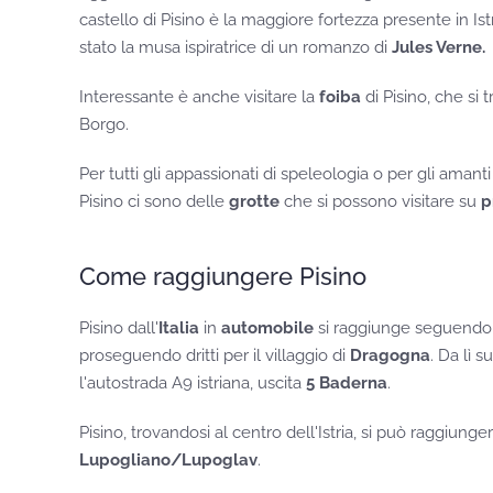
castello di Pisino è la maggiore fortezza presente in Istri
stato la musa ispiratrice di un romanzo di
Jules Verne.
Interessante è anche visitare la
foiba
di Pisino, che si 
Borgo.
Per tutti gli appassionati di speleologia o per gli amanti
Pisino ci sono delle
grotte
che si possono visitare su
p
Come raggiungere Pisino
Pisino dall'
Italia
in
automobile
si raggiunge seguendo l
proseguendo dritti per il villaggio di
Dragogna
. Da lì 
l'autostrada A9 istriana, uscita
5 Baderna
.
Pisino, trovandosi al centro dell'Istria, si può raggiun
Lupogliano/Lupoglav
.