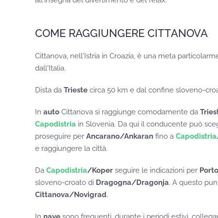
COME RAGGIUNGERE CITTANOVA
Cittanova, nell'Istria in Croazia, è una meta particola
dall'Italia.
Dista da
Trieste
circa 50 km e dal confine sloveno-cro
In
auto
Cittanova si raggiunge comodamente da
Tries
Capodistria
in Slovenia. Da qui il conducente può sceg
proseguire per
Ancarano/Ankaran
fino a
Capodistria
e raggiungere la città.
Da
Capodistria
/Koper
seguire le indicazioni per
Port
sloveno-croato di
Dragogna/Dragonja
. A questo pun
Cittanova/Novigrad
.
In
nave
sono frequenti, durante i periodi estivi, colleg