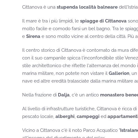
Cittanova è una
stupenda località balneare
dell'Istri
Il mare è tra i più limpidi, le
spiagge di Cittanova
sono 
molto facile e comodo farsi un bel bagno. Tra le spiagg
e
Sirena
e sono molto vicine al centro della città. Più 
Il centro storico di Cittanova è contornato da mura dife
con il suo campanile spicca l'inconfondibile stile Venezia
stile architettonico che riflette l'alternanza del mondo i
marina militare, non potete non vistare il
Gallerion
, un
nave ed altre eredità tralasciate dalla marina militare 
Nella frazione di
Dalja
, c'è un antico
monastero bened
Al livello di infrastrutture turistiche, Cittanova è ricca di
pescato locale,
alberghi
,
campeggi
ed
appartament
Vicino a Cittanova c'è il noto Parco Acquatico "
Istralan
all'insegna del divertimento e del relax.