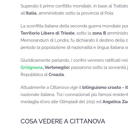
Superato il primo conflitto mondiale, in base al Trattat
all'
Italia
, amministrate sotto la provincia di Pola.
La sconfitta italiana della seconda guerra mondiale port
Territorio Libero di Trieste
, sotto la
zona B
amministrat
Memorandum di Londra, fu dichiarato il destino della z
periodo la popolazione di nazionalità e lingua italiana 
Giuridicamente parlando, i confini vennero ratificati nel
Grisignana
, Verteneglio
) passarono sotto la sovranità
Repubblica di
Croazia
.
Attualmente a Cittanova vige il
bilinguismo croato - i
nazionale italiana. Tra i connazionali più famosi residen
medaglia d'oro alle Olimpiadi del 2012 ed
Angelica Za
COSA VEDERE A CITTANOVA