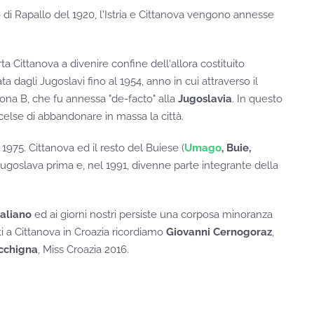
o di Rapallo del 1920, l'Istria e Cittanova vengono annesse
a Cittanova a divenire confine dell'allora costituito
a dagli Jugoslavi fino al 1954, anno in cui attraverso il
ona B, che fu annessa "de-facto" alla
Jugoslavia
. In questo
scelse di abbandonare in massa la città.
 1975. Cittanova ed il resto del Buiese (
Umago
, Buie,
 jugoslava prima e, nel 1991, divenne parte integrante della
taliano
ed ai giorni nostri persiste una corposa minoranza
ti a Cittanova in Croazia ricordiamo
Giovanni Cernogoraz
,
cchigna
, Miss Croazia 2016.