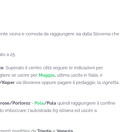
rmente vicina e comoda da raggiungere sia dalla Slovenia che
ato a 25.
te
. Superato il centro città seguire le indicazioni per
liere se uscire per
Muggia
,
ultima uscita in Italia, e
/Koper
via litoranea oppure pagare il pedaggio, la vignetta,
orose/Portoroz
-
Pola
/Pula
quindi raggiungere il confine
to imboccare l'autostrada A9 istriana ed uscire a
amenti marittimi da
Trieste
e
Venezia
.